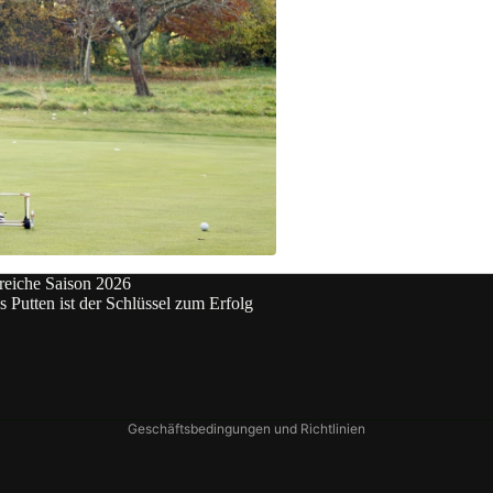
Widerrufsrecht
Datenschutzerklärung
reiche Saison 2026
AGB
es Putten ist der Schlüssel zum Erfolg
Versand
Impressum
Kontaktinformationen
Geschäftsbedingungen und Richtlinien