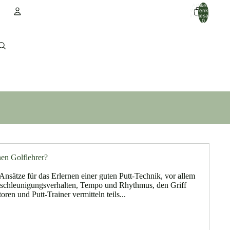
Artikel im
Warenkorb
insgesamt:
0
Konto
Andere Anmeldeoptionen
Bestellungen
Profil
inen Golflehrer?
 Ansätze für das Erlernen einer guten Putt-Technik, vor allem
schleunigungsverhalten, Tempo und Rhythmus, den Griff
toren und Putt-Trainer vermitteln teils...