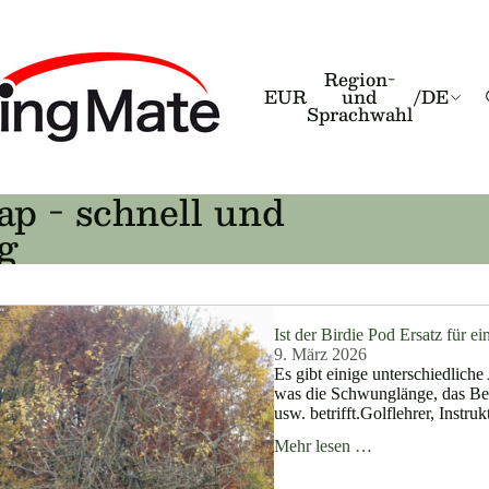
Region-
EUR
und
/
DE
Sprachwahl
ap - schnell und
g
Ist der Birdie Pod Ersatz für e
9. März 2026
Es gibt einige unterschiedliche
was die Schwunglänge, das Be
usw. betrifft.Golflehrer, Instruk
Mehr lesen …